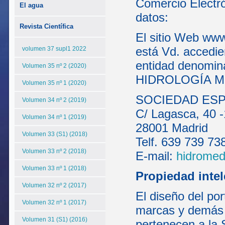
Comercio Electró
El agua
datos:
Revista Científica
El sitio Web www
está Vd. accedie
volumen 37 supl1 2022
entidad denom
Volumen 35 nº 2 (2020)
HIDROLOGÍA MÉD
Volumen 35 nº 1 (2020)
SOCIEDAD ESP
Volumen 34 nº 2 (2019)
C/ Lagasca, 40 -
Volumen 34 nº 1 (2019)
28001 Madrid
Volumen 33 (S1) (2018)
Telf. 639 739 73
Volumen 33 nº 2 (2018)
E-mail:
hidrome
Volumen 33 nº 1 (2018)
Propiedad intel
Volumen 32 nº 2 (2017)
El diseño del por
Volumen 32 nº 1 (2017)
marcas y demás 
Volumen 31 (S1) (2016)
pertenecen a la 