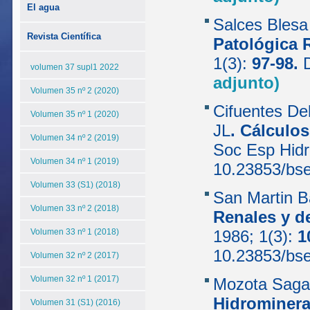
El agua
Salces Blesa
Revista Científica
Patológica 
1(3):
97-98.
volumen 37 supl1 2022
adjunto)
Volumen 35 nº 2 (2020)
Cifuentes De
Volumen 35 nº 1 (2020)
JL
.
Cálculos
Volumen 34 nº 2 (2019)
Soc Esp Hidr
Volumen 34 nº 1 (2019)
10.23853/bs
Volumen 33 (S1) (2018)
San Martin B
Volumen 33 nº 2 (2018)
Renales y de
Volumen 33 nº 1 (2018)
1986; 1(3):
1
10.23853/bs
Volumen 32 nº 2 (2017)
Volumen 32 nº 1 (2017)
Mozota Saga
Hidrominera
Volumen 31 (S1) (2016)