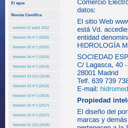
Comercio Electró
El agua
datos:
Revista Científica
El sitio Web www
está Vd. accedie
volumen 37 supl1 2022
entidad denom
Volumen 35 nº 2 (2020)
HIDROLOGÍA MÉD
Volumen 35 nº 1 (2020)
SOCIEDAD ESP
Volumen 34 nº 2 (2019)
C/ Lagasca, 40 -
Volumen 34 nº 1 (2019)
28001 Madrid
Volumen 33 (S1) (2018)
Telf. 639 739 73
Volumen 33 nº 2 (2018)
E-mail:
hidrome
Volumen 33 nº 1 (2018)
Propiedad intel
Volumen 32 nº 2 (2017)
El diseño del por
Volumen 32 nº 1 (2017)
marcas y demás 
Volumen 31 (S1) (2016)
pertenecen a la 