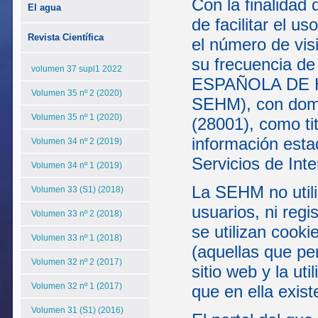
Con la finalidad 
El agua
de facilitar el u
Revista Científica
el número de visi
su frecuencia de
volumen 37 supl1 2022
ESPAÑOLA DE H
Volumen 35 nº 2 (2020)
SEHM), con domic
Volumen 35 nº 1 (2020)
(28001), como tit
información esta
Volumen 34 nº 2 (2019)
Servicios de Inte
Volumen 34 nº 1 (2019)
La SEHM no utili
Volumen 33 (S1) (2018)
usuarios, ni reg
Volumen 33 nº 2 (2018)
se utilizan cooki
Volumen 33 nº 1 (2018)
(aquellas que pe
Volumen 32 nº 2 (2017)
sitio web y la ut
Volumen 32 nº 1 (2017)
que en ella exist
Volumen 31 (S1) (2016)