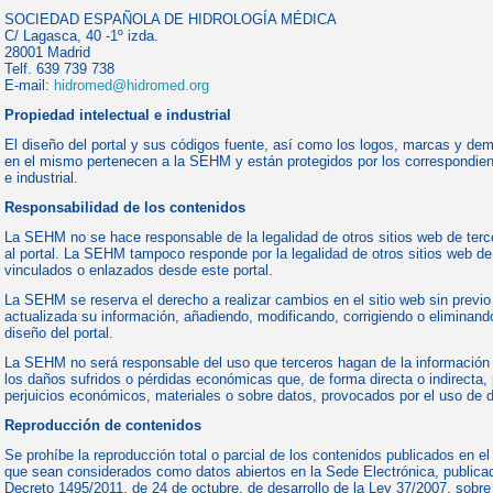
SOCIEDAD ESPAÑOLA DE HIDROLOGÍA MÉDICA
C/ Lagasca, 40 -1º izda.
28001 Madrid
Telf. 639 739 738
E-mail:
hidromed@hidromed.org
Propiedad intelectual e industrial
El diseño del portal y sus códigos fuente, así como los logos, marcas y de
en el mismo pertenecen a la SEHM y están protegidos por los correspondien
e industrial.
Responsabilidad de los contenidos
La SEHM no se hace responsable de la legalidad de otros sitios web de ter
al portal. La SEHM tampoco responde por la legalidad de otros sitios web de
vinculados o enlazados desde este portal.
La SEHM se reserva el derecho a realizar cambios en el sitio web sin previo
actualizada su información, añadiendo, modificando, corrigiendo o eliminand
diseño del portal.
La SEHM no será responsable del uso que terceros hagan de la información p
los daños sufridos o pérdidas económicas que, de forma directa o indirecta
perjuicios económicos, materiales o sobre datos, provocados por el uso de d
Reproducción de contenidos
Se prohíbe la reproducción total o parcial de los contenidos publicados en el
que sean considerados como datos abiertos en la Sede Electrónica, publicad
Decreto 1495/2011, de 24 de octubre, de desarrollo de la Ley 37/2007, sobre r