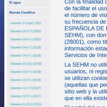
Con la finalidad 
El agua
de facilitar el u
Revista Científica
el número de visi
su frecuencia de
volumen 37 supl1 2022
ESPAÑOLA DE H
Volumen 35 nº 2 (2020)
SEHM), con domic
Volumen 35 nº 1 (2020)
(28001), como tit
información esta
Volumen 34 nº 2 (2019)
Servicios de Inte
Volumen 34 nº 1 (2019)
La SEHM no utili
Volumen 33 (S1) (2018)
usuarios, ni reg
Volumen 33 nº 2 (2018)
se utilizan cooki
Volumen 33 nº 1 (2018)
(aquellas que pe
Volumen 32 nº 2 (2017)
sitio web y la ut
Volumen 32 nº 1 (2017)
que en ella exist
Volumen 31 (S1) (2016)