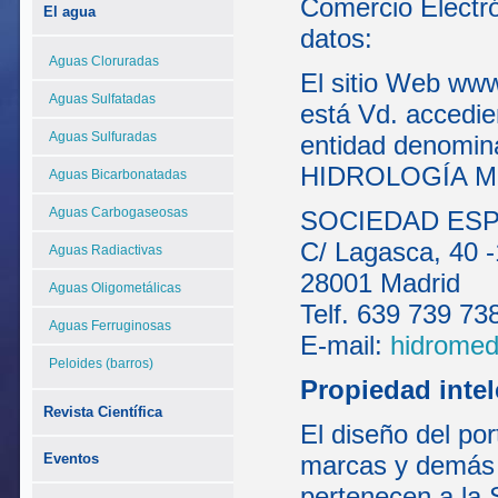
Comercio Electró
El agua
datos:
Aguas Cloruradas
El sitio Web www
Aguas Sulfatadas
está Vd. accedie
Aguas Sulfuradas
entidad denom
HIDROLOGÍA MÉD
Aguas Bicarbonatadas
Aguas Carbogaseosas
SOCIEDAD ESP
C/ Lagasca, 40 -
Aguas Radiactivas
28001 Madrid
Aguas Oligometálicas
Telf. 639 739 73
Aguas Ferruginosas
E-mail:
hidrome
Peloides (barros)
Propiedad intel
Revista Científica
El diseño del por
Eventos
marcas y demás 
pertenecen a la 