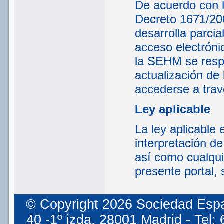
De acuerdo con lo
Decreto 1671/200
desarrolla parcia
acceso electrónic
la SEHM se respo
actualización de 
accederse a tra
Ley aplicable
La ley aplicable 
interpretación d
así como cualqui
presente portal, 
© Copyright 2026 Sociedad Espa
40 -1º izda. 28001 Madrid - Tel