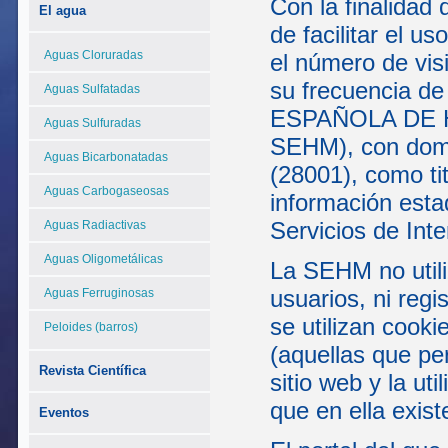
Con la finalidad 
El agua
de facilitar el u
Aguas Cloruradas
el número de visi
su frecuencia de
Aguas Sulfatadas
ESPAÑOLA DE H
Aguas Sulfuradas
SEHM), con domic
Aguas Bicarbonatadas
(28001), como tit
Aguas Carbogaseosas
información esta
Servicios de Inte
Aguas Radiactivas
Aguas Oligometálicas
La SEHM no utili
usuarios, ni reg
Aguas Ferruginosas
se utilizan cooki
Peloides (barros)
(aquellas que pe
Revista Científica
sitio web y la ut
que en ella exist
Eventos