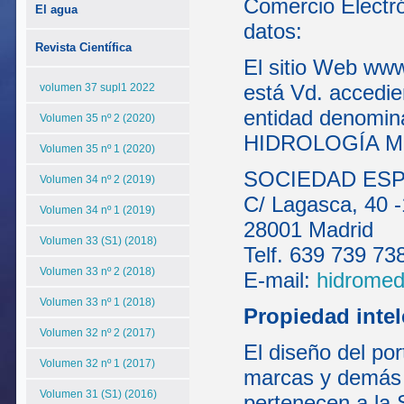
Comercio Electró
El agua
datos:
Revista Científica
El sitio Web www
está Vd. accedie
volumen 37 supl1 2022
entidad denom
Volumen 35 nº 2 (2020)
HIDROLOGÍA MÉD
Volumen 35 nº 1 (2020)
SOCIEDAD ESP
Volumen 34 nº 2 (2019)
C/ Lagasca, 40 -
Volumen 34 nº 1 (2019)
28001 Madrid
Volumen 33 (S1) (2018)
Telf. 639 739 73
Volumen 33 nº 2 (2018)
E-mail:
hidrome
Volumen 33 nº 1 (2018)
Propiedad intel
Volumen 32 nº 2 (2017)
El diseño del por
Volumen 32 nº 1 (2017)
marcas y demás 
Volumen 31 (S1) (2016)
pertenecen a la 