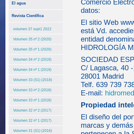
Comercio Electró
El agua
datos:
Revista Científica
El sitio Web www
está Vd. accedie
volumen 37 supl1 2022
entidad denom
Volumen 35 nº 2 (2020)
HIDROLOGÍA MÉD
Volumen 35 nº 1 (2020)
SOCIEDAD ESP
Volumen 34 nº 2 (2019)
C/ Lagasca, 40 -
Volumen 34 nº 1 (2019)
28001 Madrid
Volumen 33 (S1) (2018)
Telf. 639 739 73
Volumen 33 nº 2 (2018)
E-mail:
hidrome
Volumen 33 nº 1 (2018)
Propiedad intel
Volumen 32 nº 2 (2017)
El diseño del por
Volumen 32 nº 1 (2017)
marcas y demás 
Volumen 31 (S1) (2016)
pertenecen a la 