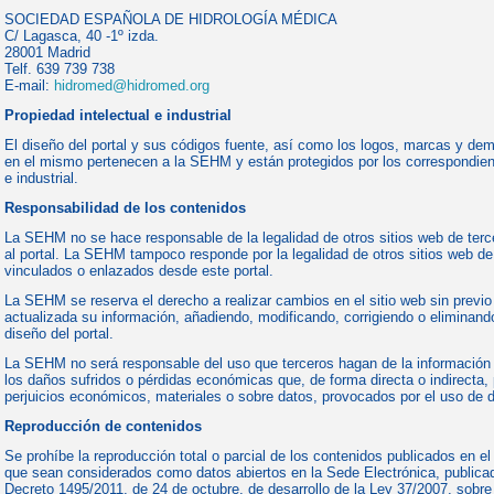
SOCIEDAD ESPAÑOLA DE HIDROLOGÍA MÉDICA
C/ Lagasca, 40 -1º izda.
28001 Madrid
Telf. 639 739 738
E-mail:
hidromed@hidromed.org
Propiedad intelectual e industrial
El diseño del portal y sus códigos fuente, así como los logos, marcas y de
en el mismo pertenecen a la SEHM y están protegidos por los correspondien
e industrial.
Responsabilidad de los contenidos
La SEHM no se hace responsable de la legalidad de otros sitios web de ter
al portal. La SEHM tampoco responde por la legalidad de otros sitios web de
vinculados o enlazados desde este portal.
La SEHM se reserva el derecho a realizar cambios en el sitio web sin previo
actualizada su información, añadiendo, modificando, corrigiendo o eliminand
diseño del portal.
La SEHM no será responsable del uso que terceros hagan de la información p
los daños sufridos o pérdidas económicas que, de forma directa o indirecta
perjuicios económicos, materiales o sobre datos, provocados por el uso de d
Reproducción de contenidos
Se prohíbe la reproducción total o parcial de los contenidos publicados en el
que sean considerados como datos abiertos en la Sede Electrónica, publicad
Decreto 1495/2011, de 24 de octubre, de desarrollo de la Ley 37/2007, sobre r