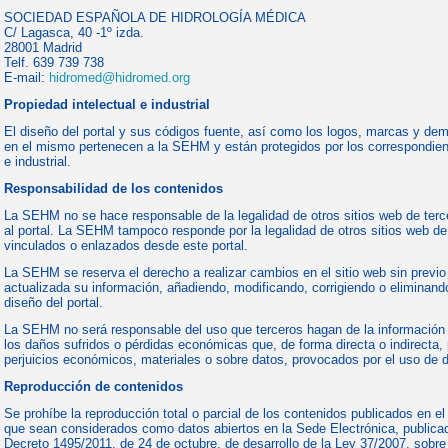
SOCIEDAD ESPAÑOLA DE HIDROLOGÍA MÉDICA
C/ Lagasca, 40 -1º izda.
28001 Madrid
Telf. 639 739 738
E-mail:
hidromed@hidromed.org
Propiedad intelectual e industrial
El diseño del portal y sus códigos fuente, así como los logos, marcas y de
en el mismo pertenecen a la SEHM y están protegidos por los correspondien
e industrial.
Responsabilidad de los contenidos
La SEHM no se hace responsable de la legalidad de otros sitios web de ter
al portal. La SEHM tampoco responde por la legalidad de otros sitios web de
vinculados o enlazados desde este portal.
La SEHM se reserva el derecho a realizar cambios en el sitio web sin previo
actualizada su información, añadiendo, modificando, corrigiendo o eliminand
diseño del portal.
La SEHM no será responsable del uso que terceros hagan de la información p
los daños sufridos o pérdidas económicas que, de forma directa o indirecta
perjuicios económicos, materiales o sobre datos, provocados por el uso de d
Reproducción de contenidos
Se prohíbe la reproducción total o parcial de los contenidos publicados en el
que sean considerados como datos abiertos en la Sede Electrónica, publicad
Decreto 1495/2011, de 24 de octubre, de desarrollo de la Ley 37/2007, sobre r