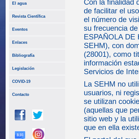
Con la finalidad 
El agua
de facilitar el u
Revista Científica
el número de visi
su frecuencia de
Eventos
ESPAÑOLA DE H
Enlaces
SEHM), con domic
(28001), como tit
Bibliografía
información esta
Legislación
Servicios de Inte
COVID-19
La SEHM no utili
usuarios, ni reg
Contacto
se utilizan cooki
(aquellas que pe
sitio web y la ut
que en ella exist