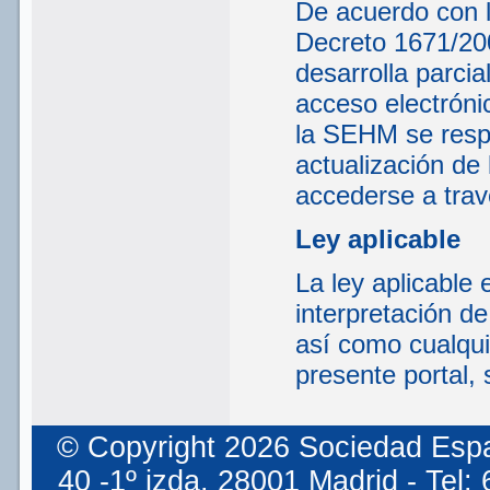
De acuerdo con lo
Decreto 1671/200
desarrolla parcia
acceso electrónic
la SEHM se respo
actualización de 
accederse a tra
Ley aplicable
La ley aplicable 
interpretación d
así como cualqui
presente portal, 
© Copyright 2026 Sociedad Espa
40 -1º izda. 28001 Madrid - Tel