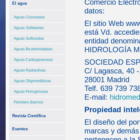
Comercio Electró
El agua
datos:
Aguas Cloruradas
El sitio Web www
Aguas Sulfatadas
está Vd. accedie
Aguas Sulfuradas
entidad denom
HIDROLOGÍA MÉD
Aguas Bicarbonatadas
Aguas Carbogaseosas
SOCIEDAD ESP
C/ Lagasca, 40 -
Aguas Radiactivas
28001 Madrid
Aguas Oligometálicas
Telf. 639 739 73
Aguas Ferruginosas
E-mail:
hidrome
Peloides (barros)
Propiedad intel
Revista Científica
El diseño del por
Eventos
marcas y demás 
pertenecen a la 