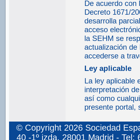
De acuerdo con lo
Decreto 1671/200
desarrolla parcia
acceso electrónic
la SEHM se respo
actualización de 
accederse a tra
Ley aplicable
La ley aplicable 
interpretación d
así como cualqui
presente portal, 
© Copyright 2026 Sociedad Espa
40 -1º izda. 28001 Madrid - Tel