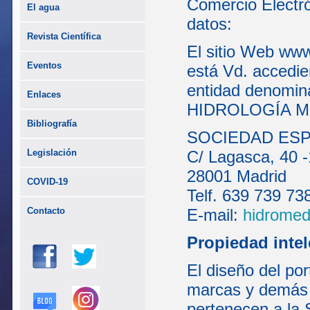
Comercio Electró
El agua
datos:
Revista Científica
El sitio Web www
Eventos
está Vd. accedie
entidad denom
Enlaces
HIDROLOGÍA MÉD
Bibliografía
SOCIEDAD ESP
Legislación
C/ Lagasca, 40 -
28001 Madrid
COVID-19
Telf. 639 739 73
Contacto
E-mail:
hidrome
Propiedad intel
El diseño del por
marcas y demás 
pertenecen a la 